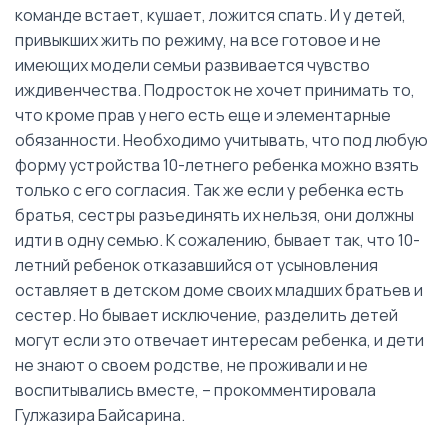
команде встает, кушает, ложится спать. И у детей,
привыкших жить по режиму, на все готовое и не
имеющих модели семьи развивается чувство
иждивенчества. Подросток не хочет принимать то,
что кроме прав у него есть еще и элементарные
обязанности. Необходимо учитывать, что под любую
форму устройства 10-летнего ребенка можно взять
только с его согласия. Так же если у ребенка есть
братья, сестры разъединять их нельзя, они должны
идти в одну семью. К сожалению, бывает так, что 10-
летний ребенок отказавшийся от усыновления
оставляет в детском доме своих младших братьев и
сестер. Но бывает исключение, разделить детей
могут если это отвечает интересам ребенка, и дети
не знают о своем родстве, не проживали и не
воспитывались вместе, – прокомментировала
Гулжазира Байсарина.