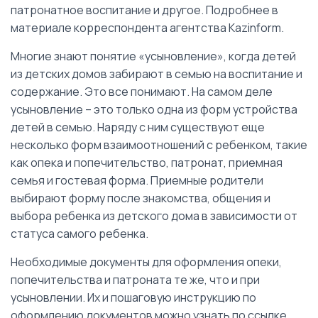
патронатное воспитание и другое. Подробнее в
материале корреспондента агентства Kazinform.
Многие знают понятие «усыновление», когда детей
из детских домов забирают в семью на воспитание и
содержание. Это все понимают. На самом деле
усыновление – это только одна из форм устройства
детей в семью. Наряду с ним существуют еще
несколько форм взаимоотношений с ребенком, такие
как опека и попечительство, патронат, приемная
семья и гостевая форма. Приемные родители
выбирают форму после знакомства, общения и
выбора ребенка из детского дома в зависимости от
статуса самого ребенка.
Необходимые документы для оформления опеки,
попечительства и патроната те же, что и при
усыновлении. Их и пошаговую инструкцию по
оформлению документов можно узнать по ссылке.