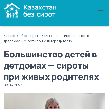
П
Е
Р
Е
К
Казахстан без сирот
>
СМИ
>
Большинство детей в
Л
детдомах — сироты при живых родителях
Ю
Ч
Большинство детей в
И
Т
Ь
детдомах — сироты
Н
А
при живых родителях
В
И
Г
08.04.2024
А
Ц
И
Ю