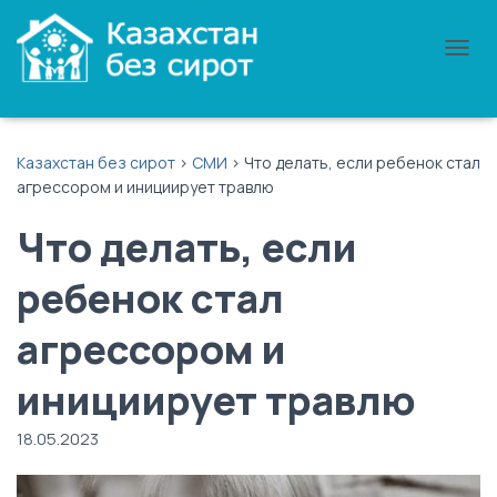
П
Е
Р
Е
К
Казахстан без сирот
>
СМИ
>
Что делать, если ребенок стал
Л
агрессором и инициирует травлю
Ю
Ч
Что делать, если
И
Т
Ь
ребенок стал
Н
А
агрессором и
В
И
Г
инициирует травлю
А
Ц
18.05.2023
И
Ю