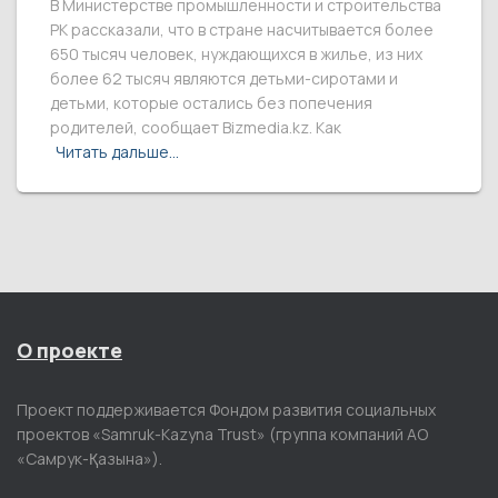
В Министерстве промышленности и строительства
РК рассказали, что в стране насчитывается более
650 тысяч человек, нуждающихся в жилье, из них
более 62 тысяч являются детьми-сиротами и
детьми, которые остались без попечения
родителей, сообщает Bizmedia.kz. Как
Читать дальше…
О проекте
Проект поддерживается Фондом развития социальных
проектов «Samruk-Kazyna Trust» (группа компаний АО
«Самрук-Қазына»).