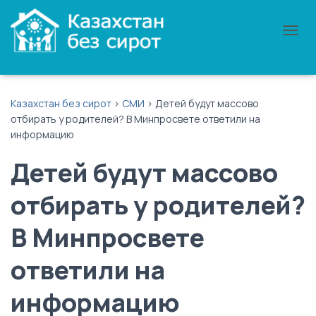
П
Е
Р
Е
К
Казахстан без сирот
>
СМИ
>
Детей будут массово
Л
отбирать у родителей? В Минпросвете ответили на
Ю
информацию
Ч
И
Детей будут массово
Т
Ь
Н
отбирать у родителей?
А
В
В Минпросвете
И
Г
А
ответили на
Ц
И
информацию
Ю