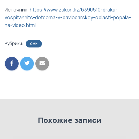
Источник:
https://www.zakon.kz/6390510-draka-
vospitannits-detdoma-v-pavlodarskoy-oblasti-popala-
na-video.html
Рубрики:
СМИ
Похожие записи