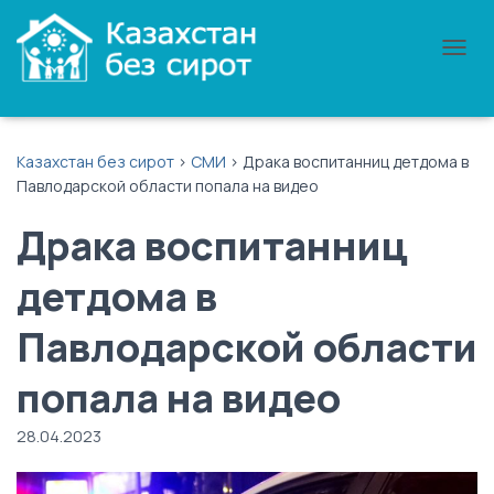
П
Е
Р
Е
К
Казахстан без сирот
>
СМИ
>
Драка воспитанниц детдома в
Л
Павлодарской области попала на видео
Ю
Ч
Драка воспитанниц
И
Т
Ь
детдома в
Н
А
Павлодарской области
В
И
Г
попала на видео
А
Ц
28.04.2023
И
Ю