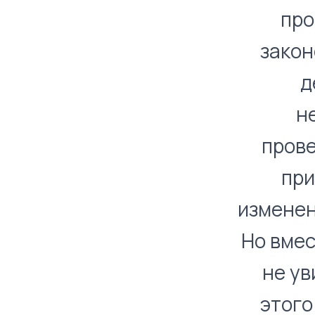
про
закон
д
н
прове
при
изменен
Но вмес
не ув
этого