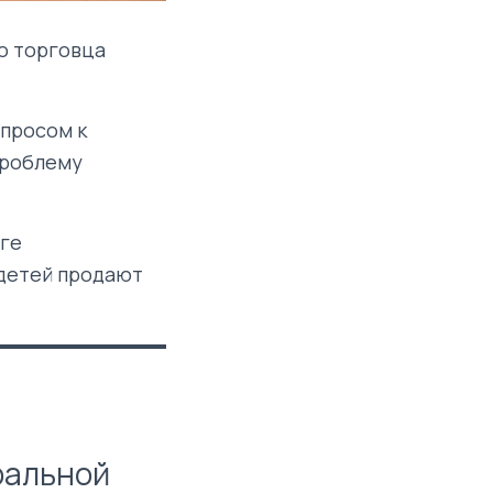
о торговца
опросом к
проблему
нге
 детей продают
ральной