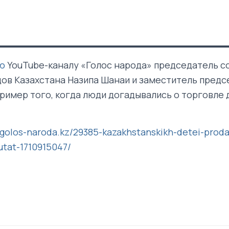
ю
YouTube-каналу «Голос народа» председатель с
ов Казахстана Назипа Шанаи и заместитель предс
пример того, когда люди догадывались о торговле 
//golos-naroda.kz/29385-kazakhstanskikh-detei-prod
utat-1710915047/