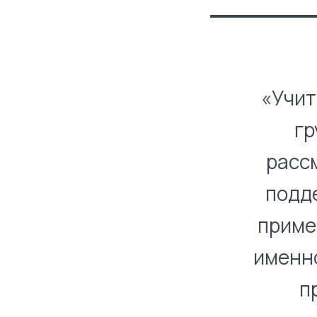
«Учит
гр
расс
подде
приме
именно
п