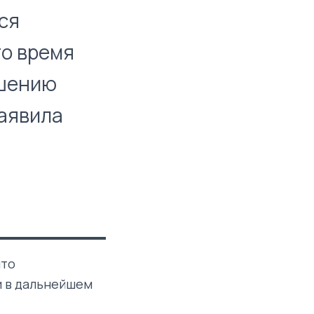
ся
то время
ешению
заявила
что
и в дальнейшем