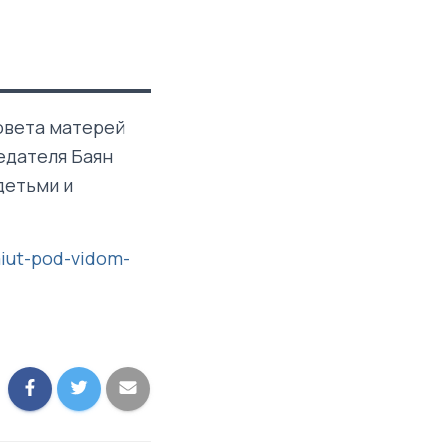
овета матерей
едателя Баян
детьми и
aiut-pod-vidom-