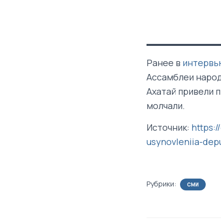
Ранее в
интервь
Ассамблеи народ
Ахатай привели 
молчали.
Источник:
https:
usynovleniia-dep
Рубрики:
СМИ