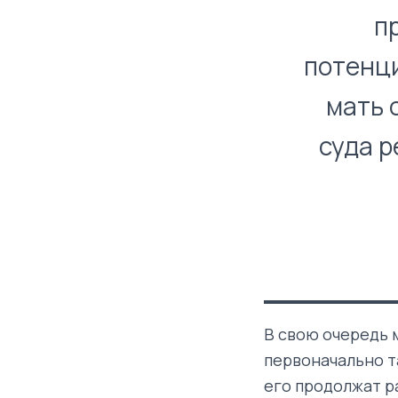
п
потенци
мать 
суда р
В свою очередь 
первоначально т
его продолжат р