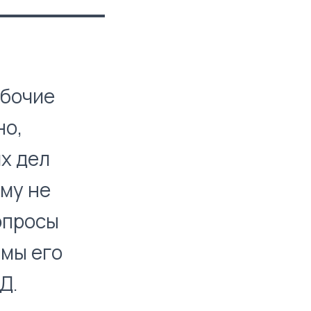
абочие
но,
х дел
рму не
опросы
 мы его
Д.