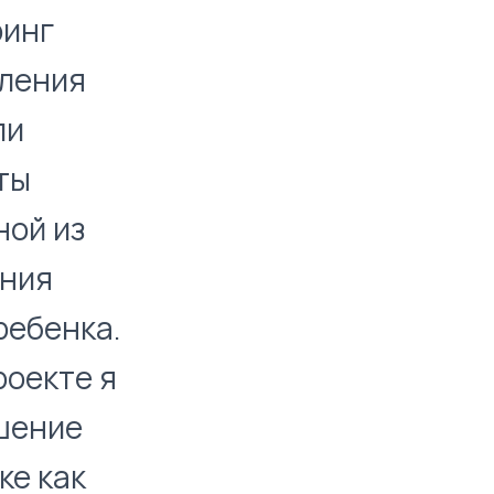
ринг
вления
ли
ты
ной из
ения
ребенка.
роекте я
ешение
ке как