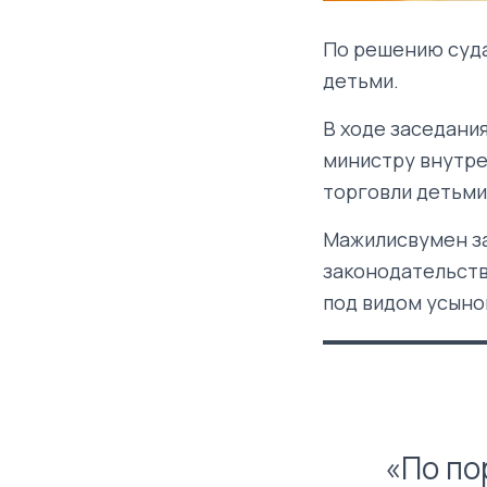
По решению суда
детьми.
В ходе заседани
министру внутре
торговли детьми
Мажилисвумен за
законодательств
под видом усыно
«По по