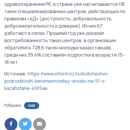
здравоохранения РК, в стране уже насчитывается 118
таких специализированных центров, действующих по
правилам «4Д» (доступность, добровольность,
доброжелательность и доверие). Из них 67
работают в селах. Прошлый год уже доказал
востребованность таких центров: в организации
обратились 728,6 тысяч молодых казахстанцев,
среди них 39,4% составили подростки в возрасте 15–
18 лет.
Источник:
https://www.inform.kz/ru/kolichestvo-
podrostkovih-beremennostey-viroslo-na-51-v-
kazahstane-4915ae
Рубрики:
СМИ