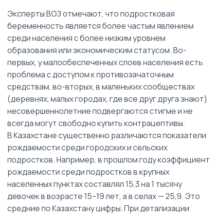
Эксперты ВОЗ отмечают, что подростковая
беременность является более частым явлением
среди населения с более низким уровнем
образования или экономическим статусом. Во-
первых, у малообеспеченных слоев населения есть
проблема с доступом к противозачаточным
средствам, во-вторых, в маленьких сообществах
(деревнях, малых городах, где все друг друга знают)
несовершеннолетние подвергаются стигме и не
всегда могут свободно купить контрацептивы.
В Казахстане существенно различаются показатели
рождаемости среди городских и сельских
подростков. Например, в прошлом году коэффициент
рождаемости среди подростков в крупных
населенных пунктах составлял 15,3 на 1 тысячу
девочек в возрасте 15–19 лет, а в селах — 25,9. Это
средние по Казахстану цифры. При детализации