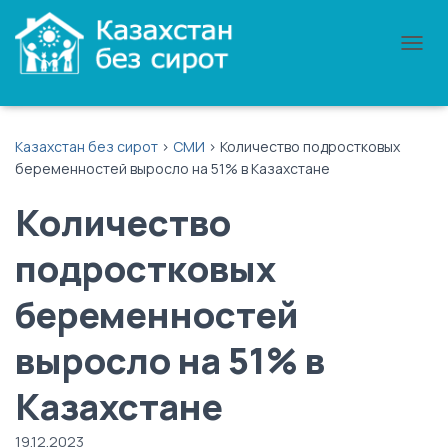
П
Е
Р
Е
К
Казахстан без сирот
>
СМИ
>
Количество подростковых
Л
беременностей выросло на 51% в Казахстане
Ю
Ч
Количество
И
Т
Ь
подростковых
Н
А
беременностей
В
И
Г
выросло на 51% в
А
Ц
Казахстане
И
Ю
19.12.2023