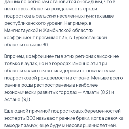
данных по регионам становится очевидным, что в
некоторых областях рождаемость среди
подростков в сельских населенных пунктах выше
республиканского уровня. Например, в
Мангистауской и Жамбылской областях
коэффициент превышает 35, в Туркестанской
области он выше 30.
Впрочем, коэффициенты в этих регионах высоки не
только в аулах, но и в городах. Именно эти три
области являются антилидерами по показателям
подростковой рождаемости в стране. Меньше всего
ранние роды распространены в наиболее
экономически развитых городах — Алматы (8,2) и
Астане (9,1).
Еще одной причиной подростковых беременностей
эксперты ВОЗ называют ранние браки, когда девочка
выходит замуж, еще будучи несовершеннолетней.