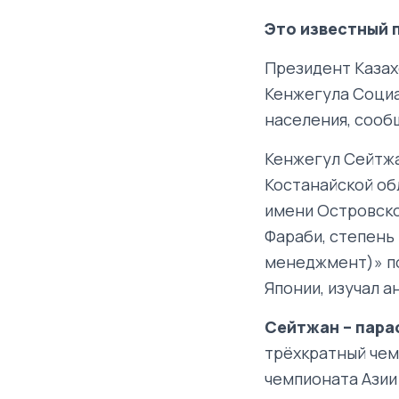
Это известный 
Президент Казах
Кенжегула Соци
населения, сооб
Кенжегул Сейтжа
Костанайской об
имени Островско
Фараби, степень
менеджмент)» по
Японии, изучал а
Сейтжан – пара
трёхкратный чем
чемпионата Азии