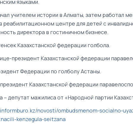
онским языками.
ачал учителем истории в Алматы, затем работал м
 реабилитационном центре для детей с инвалидн
ность директора в гостиничном бизнесе.
 генсек Казахстанской федерации голбола.
 вице-президент Казахстанской федерации паравел
резидент Федерации по голболу Астаны.
– президент Казахстанской федерации паравелоспо
а – депутат мажилиса от «Народной партии Казахс
//informburo.kz/novosti/ombudsmenom-socialno-uya
nacili-kenzegula-seitzana