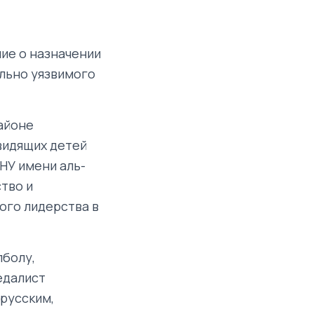
ие о назначении
льно уязвимого
айоне
овидящих детей
НУ имени аль-
тво и
ого лидерства в
лболу,
едалист
 русским,