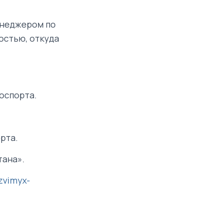
енеджером по
остью, откуда
оспорта.
рта.
тана».
zvimyx-