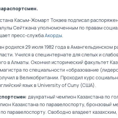
параспортсмен.
стана Касым-Жомарт Токаев подписал распоряжен
алулы Сейтжана уполномоченным по правам социа
щает пресс-служба
Акорды
.
н родился 29 июля 1982 года в Амангельдинском р
ласти. Учился в специнтернате для слепых и слаб
го в Алматы. Окончил исторический факультет Каз
 магистра по специальности «образование (лидерс
лучил в Великобритании. Проходил курс социальн
нглийский язык в University of Cuny (США).
спортсмен
: двукратный чемпион Казахстана по го
пион Казахстана по паравелоспорту, бронзовый м
 по паравелоспорту. Свободно владеет казахским,