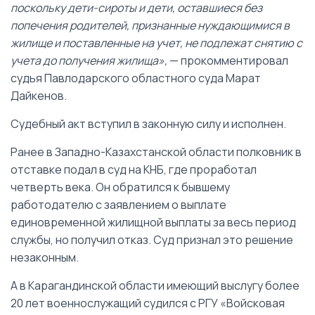
поскольку дети-сироты и дети, оставшиеся без
попечения родителей, признанные нуждающимися в
жилище и поставленные на учет, не подлежат снятию с
учета до получения жилища»,
— прокомментировал
судья Павлодарского областного суда Марат
Дайкенов.
Судебный акт вступил в законную силу и исполнен.
Ранее в Западно-Казахстанской области полковник в
отставке подал в суд на КНБ, где проработал
четверть века. Он обратился к бывшему
работодателю с заявлением о выплате
единовременной жилищной выплаты за весь период
службы, но получил отказ. Суд признал это решение
незаконным.
А в Карагандинской области имеющий выслугу более
20 лет военнослужащий судился с РГУ «Войсковая