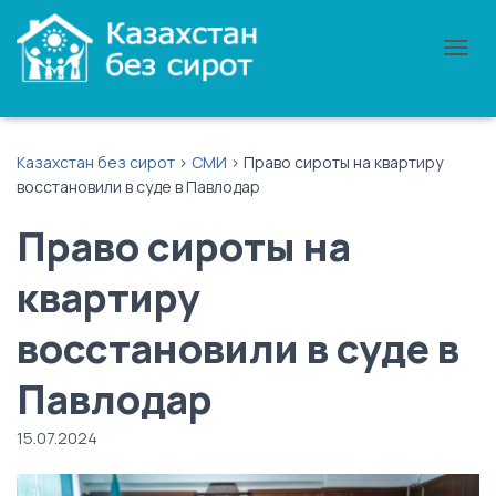
П
Е
Р
Е
К
Казахстан без сирот
>
СМИ
>
Право сироты на квартиру
Л
восстановили в суде в Павлодар
Ю
Ч
Право сироты на
И
Т
Ь
квартиру
Н
А
восстановили в суде в
В
И
Г
Павлодар
А
Ц
15.07.2024
И
Ю