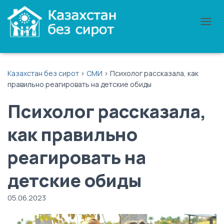
П
Е
Р
Е
К
Казахстан без сирот
>
СМИ
>
Психолог рассказала, как
Л
правильно реагировать на детские обиды
Ю
Ч
Психолог рассказала,
И
Т
Ь
как правильно
Н
А
реагировать на
В
И
Г
детские обиды
А
Ц
05.06.2023
И
Ю