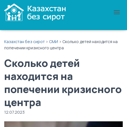
П
Е
Р
Е
К
Казахстан без сирот
>
СМИ
>
Сколько детей находится на
Л
попечении кризисного центра
Ю
Ч
Сколько детей
И
Т
Ь
находится на
Н
А
попечении кризисного
В
И
Г
центра
А
Ц
12.07.2023
И
Ю