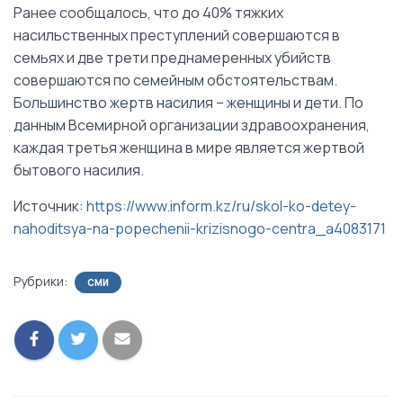
Ранее сообщалось, что до 40% тяжких
насильственных преступлений совершаются в
семьях и две трети преднамеренных убийств
совершаются по семейным обстоятельствам.
Большинство жертв насилия – женщины и дети. По
данным Всемирной организации здравоохранения,
каждая третья женщина в мире является жертвой
бытового насилия.
Источник:
https://www.inform.kz/ru/skol-ko-detey-
nahoditsya-na-popechenii-krizisnogo-centra_a4083171
Рубрики:
СМИ