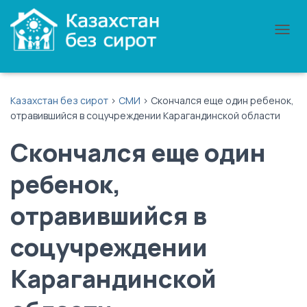
П
Е
Р
Е
К
Казахстан без сирот
>
СМИ
>
Скончался еще один ребенок,
Л
отравившийся в соцучреждении Карагандинской области
Ю
Ч
Скончался еще один
И
Т
Ь
ребенок,
Н
А
отравившийся в
В
И
Г
соцучреждении
А
Ц
Карагандинской
И
Ю