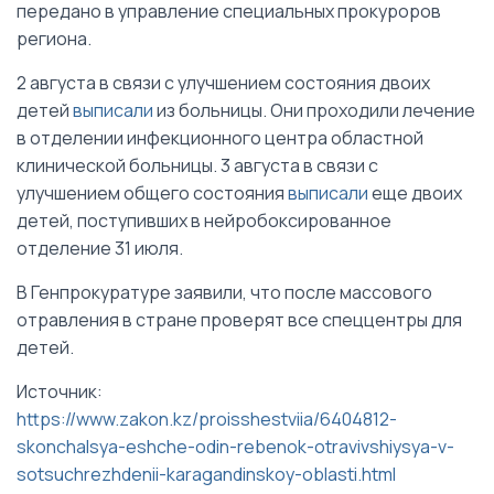
передано в управление специальных прокуроров
региона.
2 августа в связи с улучшением состояния двоих
детей
выписали
из больницы. Они проходили лечение
в отделении инфекционного центра областной
клинической больницы. 3 августа в связи с
улучшением общего состояния
выписали
еще двоих
детей, поступивших в нейробоксированное
отделение 31 июля.
В Генпрокуратуре заявили, что после массового
отравления в стране проверят все спеццентры для
детей.
Источник:
https://www.zakon.kz/proisshestviia/6404812-
skonchalsya-eshche-odin-rebenok-otravivshiysya-v-
sotsuchrezhdenii-karagandinskoy-oblasti.html