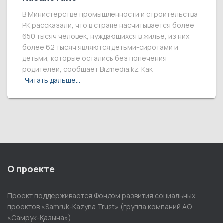
В Министерстве промышленности и строительства
РК рассказали, что в стране насчитывается более
650 тысяч человек, нуждающихся в жилье, из них
более 62 тысяч являются детьми-сиротами и
детьми, которые остались без попечения
родителей, сообщает Bizmedia.kz. Как
Читать дальше…
О проекте
Проект поддерживается Фондом развития социальных
проектов «Samruk-Kazyna Trust» (группа компаний АО
«Самрук-Қазына»).