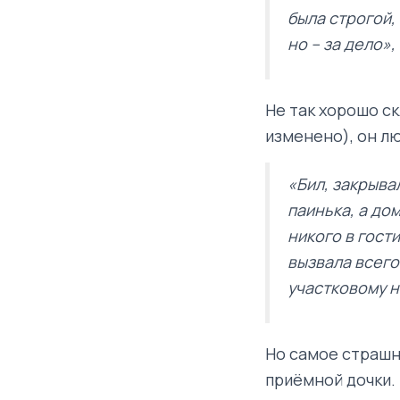
была строгой, 
но – за дело»
Не так хорошо с
изменено), он л
«Бил, закрыва
паинька, а до
никого в гост
вызвала всего
участковому н
Но самое страшн
приёмной дочки.