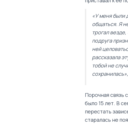
приставал к её п
«У меня были 
общаться. Я н
трогал везде,
подруга призн
ней целоватьс
рассказала эт
тобой не случ
сохранилась»,
Порочная связь с
было 15 лет. В с
перестать завис
старалась не поя