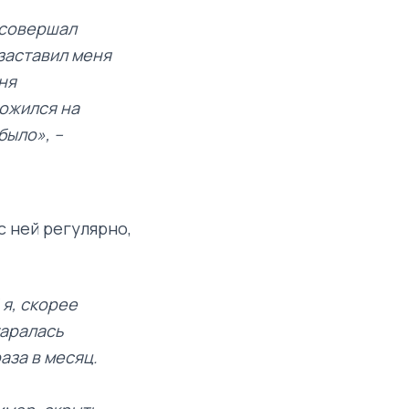
о совершал
 заставил меня
ня
ложился на
было», –
с ней регулярно,
 я, скорее
таралась
аза в месяц.