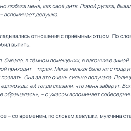
но любила меня, как своё дитя. Порой ругала, быва
, – вспоминает девушка.
кладывались отношения с приёмным отцом. По сло
юбил выпить.
л, бывало, в тёмном помещении, в вагончике зимой.
мой приходит – тиран. Маме нельзя было ни с подру
и позвать. Она за это очень сильно получала. Поли
 единожды, ей тогда сказали, что меня заберут. Бо
е обращалась», – с ужасом вспоминает собеседниц
ое – со временем, по словам девушки, мужчина ст