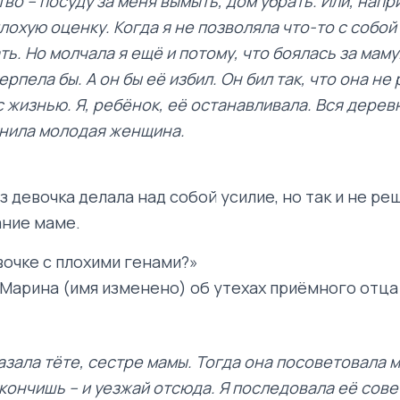
во – посуду за меня вымыть, дом убрать. Или, напр
лохую оценку. Когда я не позволяла что-то с собой
ь. Но молчала я ещё и потому, что боялась за маму
ерпела бы. А он бы её избил. Он бил так, что она не
с жизнью. Я, ребёнок, её останавливала. Вся дерев
снила молодая женщина.
з девочка делала над собой усилие, но так и не ре
ние маме.
вочке с плохими генами?»
 Марина (имя изменено) об утехах приёмного отца
азала тёте, сестре мамы. Тогда она посоветовала 
окончишь – и уезжай отсюда. Я последовала её сове