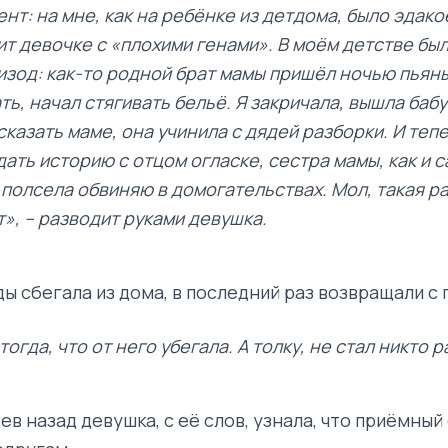
нт: на мне, как на ребёнке из детдома, было эдако
т девочке с «плохими генами». В моём детстве бы
зод: как-то родной брат мамы пришёл ночью пьяны
ть, начал стягивать бельё. Я закричала, вышла бабу
сказать маме, она учинила с дядей разборки. И тепе
ать историю с отцом огласке, сестра мамы, как и с
я полсела обвиняю в домогательствах. Мол, такая р
т», – разводит руками девушка.
ы сбегала из дома, в последний раз возвращали с 
тогда, что от него убегала. А толку, не стал никто 
в назад девушка, с её слов, узнала, что приёмный