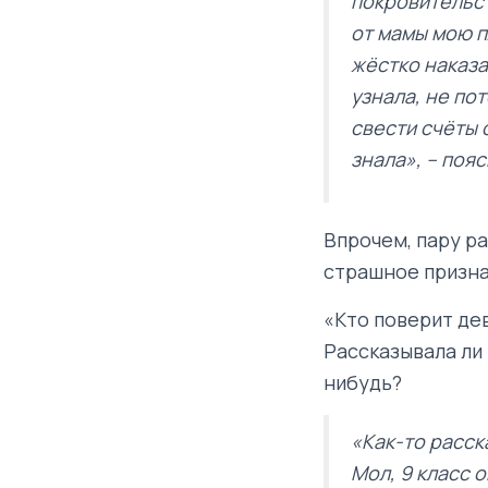
покровительст
от мамы мою п
жёстко наказат
узнала, не пот
свести счёты 
знала», – поя
Впрочем, пару ра
страшное призна
«Кто поверит де
Рассказывала ли
нибудь?
«Как-то расск
Мол, 9 класс 