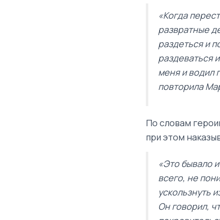
«Когда перест
развратные де
раздеться и п
раздеваться и
меня и водил 
повторила Ма
По словам герои
при этом наказы
«Это бывало и 
всего, не пон
ускользнуть и
Он говорил, чт