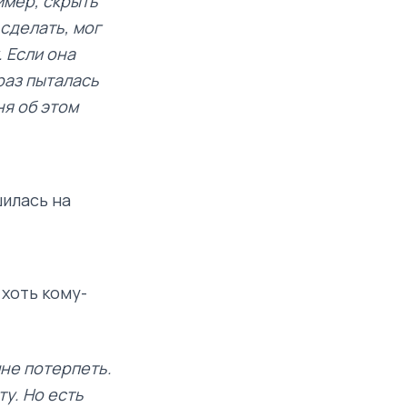
имер, скрыть
 сделать, мог
. Если она
 раз пыталась
ня об этом
шилась на
 хоть кому-
мне потерпеть.
ту. Но есть