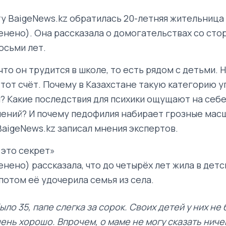
у BaigeNews.kz обратилась 20-летняя жительница
енено). Она рассказала о домогательствах со ст
осьми лет.
то он трудится в школе, то есть рядом с детьми. 
этот счёт. Почему в Казахстане такую категорию у
? Какие последствия для психики ощущают на себе
ений? И почему педофилия набирает грозные мас
aigeNews.kz записал мнения экспертов.
 это секрет»
енено) рассказала, что до четырёх лет жила в дет
потом её удочерила семья из села.
ыло 35, папе слегка за сорок. Своих детей у них не
ень хорошо. Впрочем, о маме не могу сказать ниче