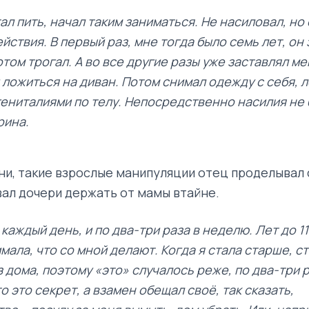
ал пить, начал таким заниматься. Не насиловал, н
йствия. В первый раз, мне тогда было семь лет, он
отом трогал. А во все другие разы уже заставлял ме
 ложиться на диван. Потом снимал одежду с себя, 
гениталиями по телу. Непосредственно насилия не 
рина.
ни, такие взрослые манипуляции отец проделывал 
вал дочери держать от мамы втайне.
каждый день, и по два-три раза в неделю. Лет до 11
имала, что со мной делают. Когда я стала старше, с
з дома, поэтому «это» случалось реже, по два-три р
о это секрет, а взамен обещал своё, так сказать,