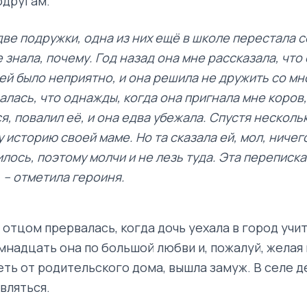
одругам.
две подружки, одна из них ещё в школе перестала 
е знала, почему. Год назад она мне рассказала, что
 ей было неприятно, и она решила не дружить со мн
алась, что однажды, когда она пригнала мне коров,
я, повалил её, и она едва убежала. Спустя несколь
у историю своей маме. Но та сказала ей, мол, ничег
илось, поэтому молчи и не лезь туда. Эта переписка
 – отметила героиня.
 отцом прервалась, когда дочь уехала в город учит
емнадцать она по большой любви и, пожалуй, желая
еть от родительского дома, вышла замуж. В селе 
вляться.