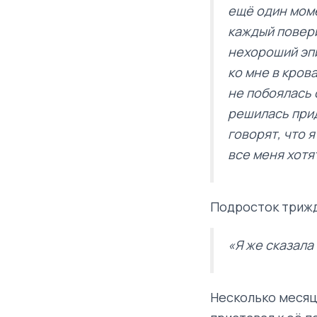
ещё один моме
каждый повери
нехороший эпи
ко мне в крова
не побоялась 
решилась прид
говорят, что 
все меня хотя
Подросток трижд
«Я же сказала 
Несколько месяце