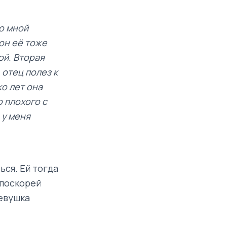
со мной
 он её тоже
ой. Вторая
 отец полез к
ко лет она
о плохого с
 у меня
ься. Ей тогда
 поскорей
девушка