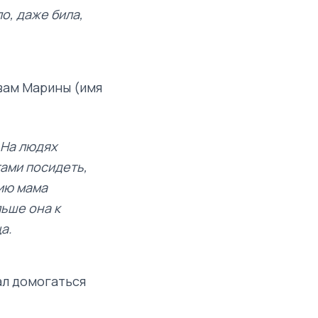
ло, даже била,
вам Марины (имя
 На людях
гами посидеть,
цию мама
льше она к
а.
ал домогаться