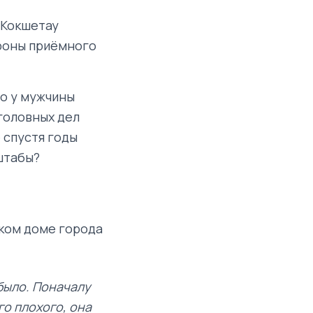
 Кокшетау
ороны приёмного
Но у мужчины
головных дел
 спустя годы
штабы?
ском доме города
 было. Поначалу
го плохого, она