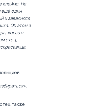
е клеймо. Не
л ещё один
й и завалился
шка. Об этом я
рь, когда я
ам отец,
аскрасавица,
полицией:
разбираться».
 отец также