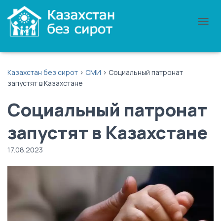
П
Е
Р
Е
К
Казахстан без сирот
>
СМИ
>
Социальный патронат
Л
запустят в Казахстане
Ю
Ч
Социальный патронат
И
Т
Ь
запустят в Казахстане
Н
А
17.08.2023
В
И
Г
А
Ц
И
Ю