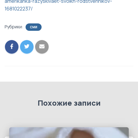
amerikanka-razyskivaet-svoikh-rodstvennikov-
1681022237/
Рубрики:
СМИ
Похожие записи