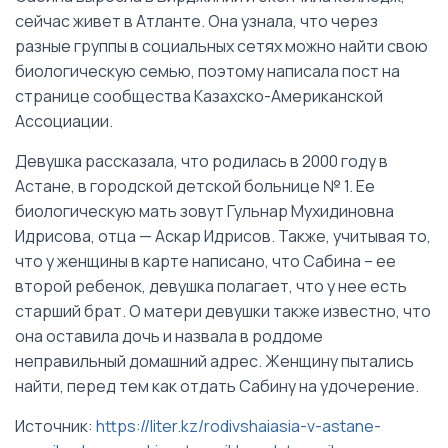
сейчас живет в Атланте. Она узнала, что через
разные группы в социальных сетях можно найти свою
биологическую семью, поэтому написала пост на
странице сообщества Казахско-Американской
Ассоциации.
Девушка рассказала, что родилась в 2000 году в
Астане, в городской детской больнице № 1. Ее
биологическую мать зовут Гульнар Мухидиновна
Идрисова, отца — Аскар Идрисов. Также, учитывая то,
что у женщины в карте написано, что Сабина – ее
второй ребенок, девушка полагает, что у нее есть
старший брат. О матери девушки также известно, что
она оставила дочь и назвала в роддоме
неправильный домашний адрес. Женщину пытались
найти, перед тем как отдать Сабину на удочерение.
Источник:
https://liter.kz/rodivshaiasia-v-astane-