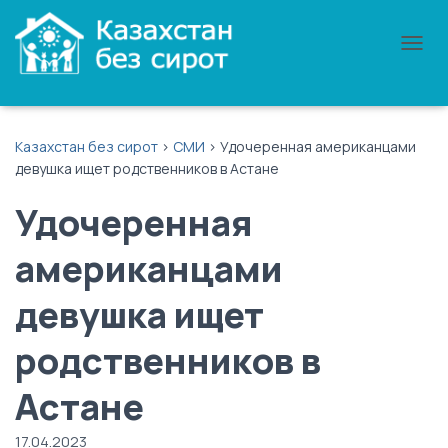
П
Е
Р
Е
К
Казахстан без сирот
>
СМИ
>
Удочеренная американцами
Л
девушка ищет родственников в Астане
Ю
Ч
Удочеренная
И
Т
Ь
американцами
Н
А
девушка ищет
В
И
Г
родственников в
А
Ц
Астане
И
Ю
17.04.2023