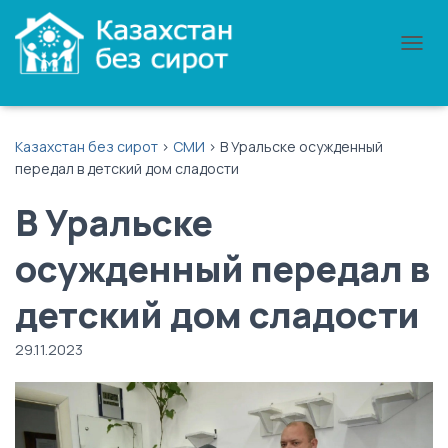
П
Е
Р
Е
К
Казахстан без сирот
>
СМИ
>
В Уральске осужденный
Л
передал в детский дом сладости
Ю
Ч
В Уральске
И
Т
Ь
осужденный передал в
Н
А
детский дом сладости
В
И
Г
29.11.2023
А
Ц
И
Ю