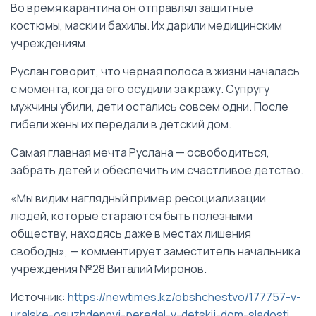
Во время карантина он отправлял защитные
костюмы, маски и бахилы. Их дарили медицинским
учреждениям.
Руслан говорит, что черная полоса в жизни началась
с момента, когда его осудили за кражу. Супругу
мужчины убили, дети остались совсем одни. После
гибели жены их передали в детский дом.
Самая главная мечта Руслана — освободиться,
забрать детей и обеспечить им счастливое детство.
«Мы видим наглядный пример ресоциализации
людей, которые стараются быть полезными
обществу, находясь даже в местах лишения
свободы», — комментирует заместитель начальника
учреждения №28 Виталий Миронов.
Источник:
https://newtimes.kz/obshchestvo/177757-v-
uralske-osuzhdennyj-peredal-v-detskij-dom-sladosti