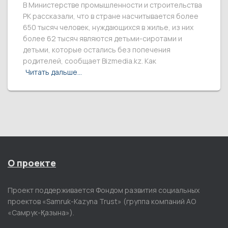
В Министерстве промышленности и строительства
РК рассказали, что в стране насчитывается более
650 тысяч человек, нуждающихся в жилье, из них
более 62 тысяч являются детьми-сиротами и
детьми, которые остались без попечения
родителей, сообщает Bizmedia.kz. Как
Читать дальше…
О проекте
Проект поддерживается Фондом развития социальных
проектов «Samruk-Kazyna Trust» (группа компаний АО
«Самрук-Қазына»).