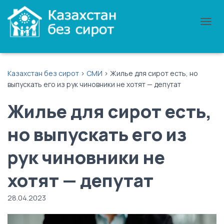
П
Е
Р
Е
К
Казахстан без сирот
>
СМИ
>
Жилье для сирот есть, но
Л
выпускать его из рук чиновники не хотят — депутат
Ю
Ч
Жилье для сирот есть,
И
Т
Ь
но выпускать его из
Н
А
рук чиновники не
В
И
Г
хотят — депутат
А
Ц
28.04.2023
И
Ю