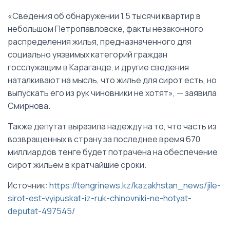
«Сведения об обнаружении 1,5 тысячи квартир в
небольшом Петропавловске, факты незаконного
распределения жилья, предназначенного для
социально уязвимых категорий граждан
госслужащим в Караганде, и другие сведения
наталкивают на мысль, что жилье для сирот есть, но
выпускать его из рук чиновники не хотят», — заявила
Смирнова.
Также депутат выразила надежду на то, что часть из
возвращенных в страну за последнее время 670
миллиардов тенге будет потрачена на обеспечение
сирот жильем в кратчайшие сроки.
Источник:
https://tengrinews.kz/kazakhstan_news/jile-
sirot-est-vyipuskat-iz-ruk-chinovniki-ne-hotyat-
deputat-497545/